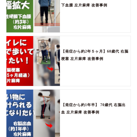
下血腫 左片麻痺 改善事例
【発症から約2年５ヶ月】60歳代 右脳
梗塞 左片麻痺 改善事例
【発症から約1年半】 70歳代 右脳出
血 左片麻痺 改善事例