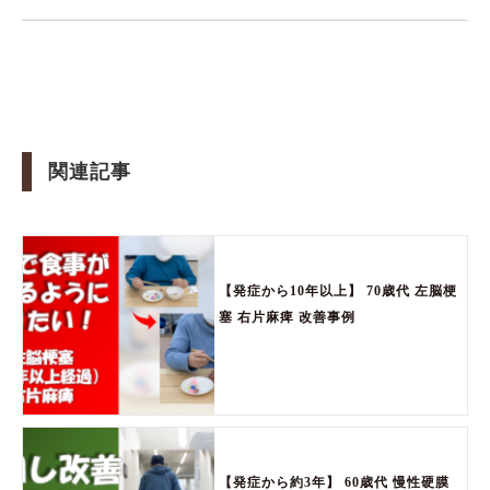
関連記事
【発症から10年以上】 70歳代 左脳梗
塞 右片麻痺 改善事例
【発症から約3年】 60歳代 慢性硬膜