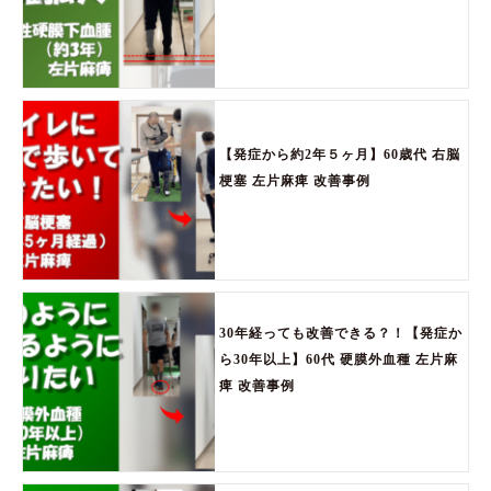
【発症から約2年５ヶ月】60歳代 右脳
梗塞 左片麻痺 改善事例
30年経っても改善できる？！【発症か
ら30年以上】60代 硬膜外血種 左片麻
痺 改善事例