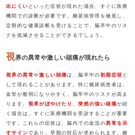
出にくい
といった症状が現れた場合、すぐに医療
機関での診断が必要です。糖尿病管理を徹底し、
定期的な健康診断を受けることで、脳卒中のリス
クを低減させることができるでしょう。
視
界の異常や激しい頭痛が現れたら
視界の異常
や
激しい頭痛
は、脳卒中の
初期症状
と
して現れることがあります。特に糖尿病患者は、
血管が脆弱になりやすく、脳卒中のリスクが高ま
ります。
視界がぼやけたり
、
突然の強い頭痛
が続
く場合は、すぐに医療機関を受診することが重要
です。これらの症状は、脳内での血流の
異常を示
すサイン
であり、早期の対応が求められます。糖