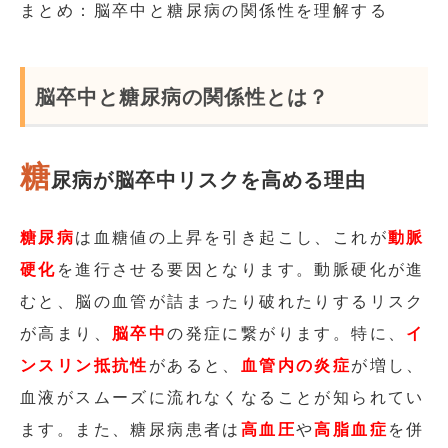
まとめ：脳卒中と糖尿病の関係性を理解する
脳卒中と糖尿病の関係性とは？
糖
尿病が脳卒中リスクを高める理由
糖尿病
は血糖値の上昇を引き起こし、これが
動脈
硬化
を進行させる要因となります。動脈硬化が進
むと、脳の血管が詰まったり破れたりするリスク
が高まり、
脳卒中
の発症に繋がります。特に、
イ
ンスリン抵抗性
があると、
血管内の炎症
が増し、
血液がスムーズに流れなくなることが知られてい
ます。また、糖尿病患者は
高血圧
や
高脂血症
を併