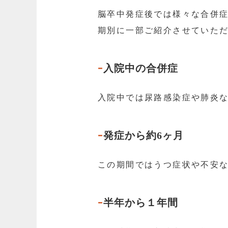
脳卒中発症後では様々な合併
期別に一部ご紹介させていた
-
入院中の合併症
入院中では尿路感染症や肺炎
-
発症から約6ヶ月
この期間ではうつ症状や不安
-
半年から１年間