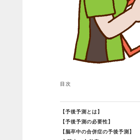
目次
【予後予測とは】
【予後予測の必要性】
【脳卒中の合併症の予後予測】