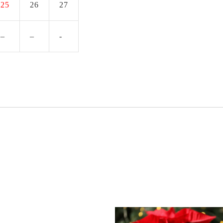
25
26
27
–
–
‐